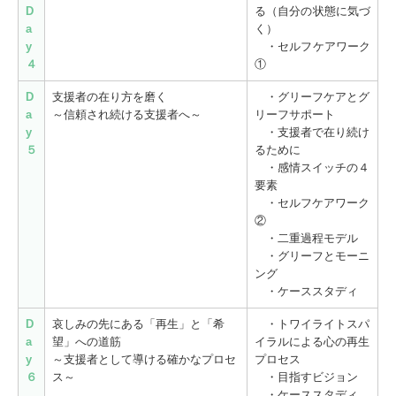
D
る
（自分の状態に気づ
a
く）
y
・セルフケアワーク
４
①
D
支援者の在り方を磨く
・グリーフケアとグ
a
～信頼され続ける支援者へ～
リーフサポート
y
・支援者で在り続け
５
るために
・感情スイッチの４
要素
・セルフケアワーク
②
・二重過程モデル
・グリーフとモーニ
ング
・ケーススタディ
D
哀しみの先にある「再生」と「希
・トワイライトスパ
a
望」への道筋
イラルによる心の再生
y
～支援者として導ける確かなプロセ
プロセス
６
ス～
・目指すビジョン
・ケーススタディ