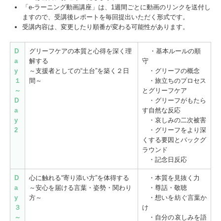
「e-ラーニング動画講座」は、1週間ごとに動画のリンクを送付し
ますので、受講後レポートを毎回提出いただく形式です。
受講内容は、変更したり順番が変わる可能性があります。
D
グリーフケアの本質と心得を深く理
・基本ルールの順
a
解する
守
y
～支援者としての“土台”を築く２日
・グリーフの概念
１
間～
・旅立ちのプロセス
～
とグリーフケア
D
・グリーフがもたら
a
す自然な反応
y
・哀しみの二次被害
2
・グリーフをより深
くする要因とバックグ
ラウンド
・記念日反応
D
心に触れる“寄り添い方”を体得する
・本質を見抜く力
a
～安心を届ける言葉・姿勢・関わり
・尊話・敬聴
y
方～
・想いを紡ぐ言葉か
３
け
～
・自分の哀しみを語