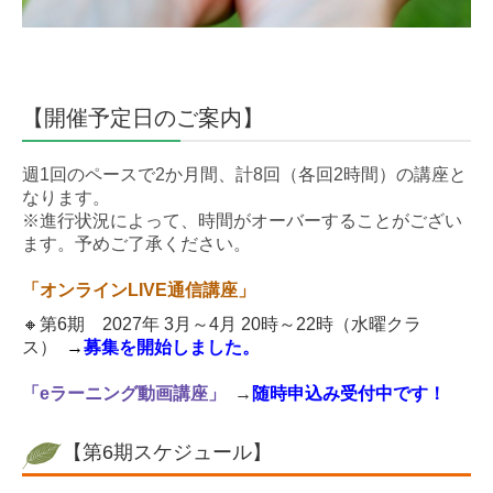
【開催予定日のご案内】
週
1
回のペースで2か月間、計
8
回（各回
2
時間
）の講座と
なります。
※進行状況によって、時間がオーバーすることがござい
ます。予めご了承ください。
「オンラインLIVE通信講座」
🔸
第6期 2027年 3月～4
月 20時～22時（水曜クラ
ス）
→
募集を開始しました。
「eラーニング動画講座」
→
随時申込み受付中です！
【第6期スケジュール
】