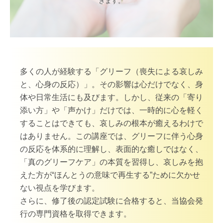
きます。
【初級】グリーフケアワーカー養成講座
【中級】グリーフケアマイスター養成講座
【上級】グリーフケアメンター養成講座
多くの人が経験する「グリーフ（喪失による哀しみ
受講生の感想
と、心身の反応）」。その影響は心だけでなく、身
よくあるご質問
体や日常生活にも及びます。しかし、従来の「寄り
添い方」や「声かけ」だけでは、一時的に心を軽く
About us
することはできても、哀しみの根本が癒えるわけで
はありません。この講座では、グリーフに伴う心身
アンバサダー
の反応を体系的に理解し、表面的な癒しではなく、
研修/講演/取材
「真のグリーフケア」の本質を習得し、哀しみを抱
えた方が“ほんとうの意味で再生する”ために欠かせ
運営協力金のお願い
ない視点を学びます。
さらに、修了後の認定試験に合格すると、当協会発
遺贈寄付の資料請求
行の専門資格を取得できます。