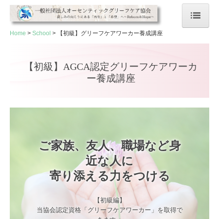
Home
School
【初級】グリーフケアワーカー養成講座
Home
Grief care
【初級】AGCA認定グリーフケアワーカ
ー養成講座
グリーフケアカフェ
天国へつながるポスト
個別カウンセリング
ご家族、友人、職場など身
生きづらさカフェ
近な人に

心の再生プログラム
寄り添える力をつける
School
【初級編】

資格の魅力・選ばれる理由
当協会認定資格「グリーフケアワーカー」を取得で