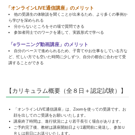
「オンラインLIVE通信講座」のメリット
他の受講生の体験談を聞くことが出来るため、より多くの事例か
ら学びを深められる
分からないところをその場で質問できる
参加者同士でのワークを通して、実践形式で学べる
「eラーニング動画講座」のメリット
自分のペースで進められるため、子育てやお仕事をしている方な
ど、忙しい方でも空いた時間に少しずつ、自分の都合に合わせて受
講することができる
【カリキュラム概要（全８日＋認定試験）】
「オンラインLIVE通信講座」は、
Zoom
を使っての受講です。お
顔を出してのご受講をお願いいたします。
講座終了時間は、進行状況により若干長引く場合があります。
ご予約完了後、教材は講座開始日より1週間前に発送し、参加Ｕ
ＲＬは前日にお送りいたします。