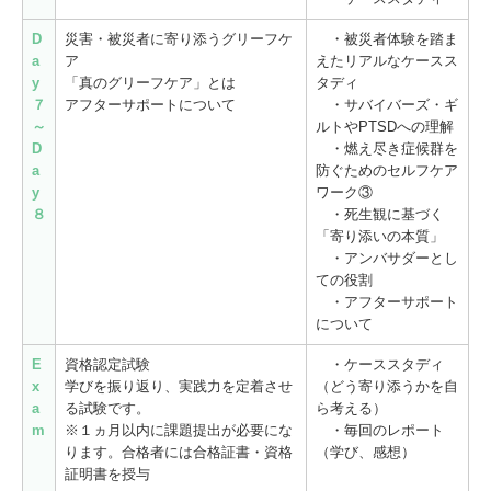
D
災害・被災者に寄り添うグリーフケ
・被災者体験を踏ま
a
ア
えたリアルなケースス
y
「真のグリーフケア」とは
タディ
７
アフターサポートについて
・サバイバーズ・ギ
～
ルトやPTSDへの理解
D
・燃え尽き症候群を
a
防ぐための
セルフケア
y
ワーク③
８
・死生観に基づく
「
寄り添いの本質」
・アンバサダーとし
ての役割
・アフターサポート
について
E
資格認定試験
・ケーススタディ
x
学びを振り返り、実践力を定着させ
（どう寄り添うかを自
a
る試験です。
ら考える）
m
※１ヵ月以内に課題提出が必要にな
・毎回のレポート
ります。合格者には合格証書・資格
（学び、感想）
証明書を授与