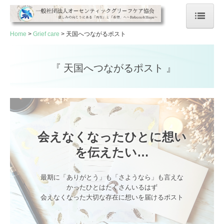
Home
Grief care
天国へつながるポスト
Home
Grief care
『 天国へつながるポスト 』
グリーフケアカフェ
天国へつながるポスト
個別カウンセリング
会えなくなったひとに想い
生きづらさカフェ
を伝えたい…
心の再生プログラム
最期に「ありがとう」も「さようなら」も言えな
かったひとはたくさんいるはず

School
資格の魅力・選ばれる理由