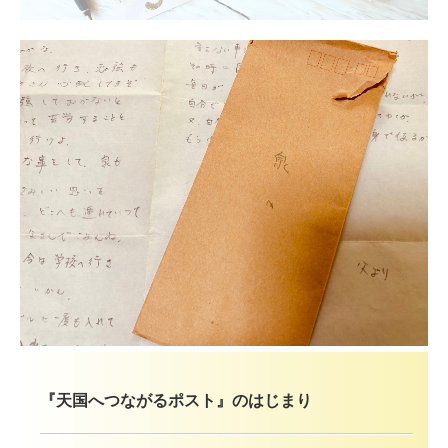
【初級】グリーフケアワーカー養成講座
【中級】グリーフケアマイスター養成講座
【上級】グリーフケアメンター養成講座
受講生の感想
よくあるご質問
About us
アンバサダー
研修/講演/取材
運営協力金のお願い
『天国へつながるポスト』のはじまり
遺贈寄付の資料請求