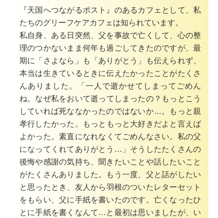
お問合せ
『天国へつながるポスト』のあるカフェとして、私
たちのグリーフケアカフェは知られています。
私自身、ある日突然、父を事故で亡くして、心の整
理のつかないまま何年も過ごしてきたのですが、最
期に「さよなら」も「ありがとう」も伝えられず、
本当は生きているときに伝えたかったことがたくさ
んありました。
「
一人で逝かせてしまってごめん
ね。
なぜ私をおいて逝ってしまったの？
もっとこう
していれば死ななかったのではないか…。
もっと
親
孝行したかった。
もっともっと大好きだよと言えば
よかった。
素直になれなくてごめんなさい。
私の父
になってくれてありがとう
…」
そうした
たくさんの
後悔や感謝の気持ち、聞きたいことや話したいこと
がたくさんありました。もう一度、父と話がしたい
と思ったとき、
友人から羽根のついたレターセット
をもらい、父に手紙を書いたのです。亡くなったひ
とに手紙を書くなんて…と最初は思いましたが、い