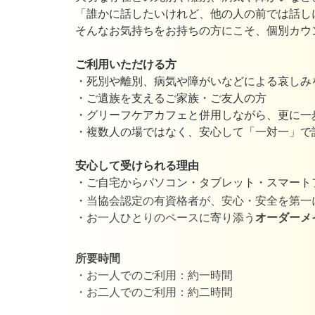
「誰かに話したいけれど、他の人の前では話し
そんなお気持ちをお持ちの方にこそ、個別カウ
ご利用いただける方
・死別や離別、病気や障がいなどによる哀しみ
・ご遺族を支えるご家族・ご友人の方
・グリーフケアカフェと併用しながら、更に一
・複数人の場ではなく、安心して「一対一」で
安心して受けられる理由
・
ご自宅からパソコン・タブレット・スマート
・
当協会認定の有資格者
が、
安心・安全を第一
・お一人ひとりのペースに寄り添う
オーダーメ
所要時間
・お一人でのご利用：約一時間
・
お二人でのご利用：約二時間