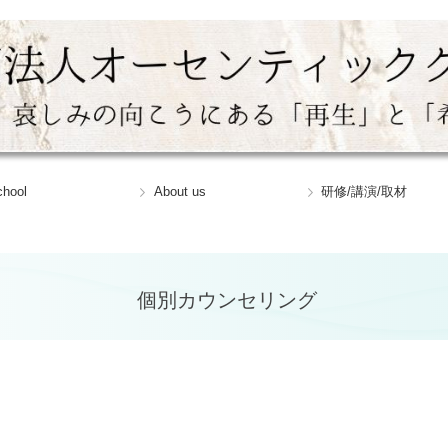
hool
About us
研修/講演/取材
格の魅力・選ばれる理由
初級】グリーフケアワーカー養成講座
中級】グリーフケアマイスター養成講座
上級】グリーフケアメンター養成講座
講生の感想
くあるご質問
アンバサダー
個別カウンセリング