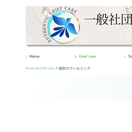
Home
Grief care
Sc
Home
Grief care
個別カウンセリング
グリーフケアカフェ
天国へつながるポスト
個別カウンセリング
生きづらさカフェ
心の再生プログラム
資
【
【
【
受
よ