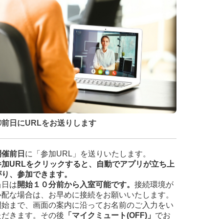
③前日にURLをお送りします
開催前日
に「参加URL」を送りいたします。
参加URLをクリックすると、自動でアプリが立ち上
がり、参加できます。
当日は
開始１０分前から入室可能です。
接続環境が
心配な場合は、お早めに接続をお願いいたします。
開始まで、画面の案内に沿ってお名前のご入力をい
ただきます。その後
「マイクミュート(OFF)」
でお