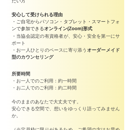
たい方
安心して受けられる理由
・
ご自宅からパソコン・タブレット・スマートフォ
ンで参加できる
オンライン(Zoom)形式
・
当協会認定の有資格者
が、
安心・安全を第一にサ
ポート
・お一人ひとりのペースに寄り添う
オーダーメイド
型のカウンセリング
所要時間
・お一人でのご利用：約一時間
・
お二人でのご利用：約二時間
今のままのあなたで大丈夫です。
安心できる空間で、想いをゆっくり語ってみません
か。
（※定員枠に限りがあるため、ご希望の方はお早め