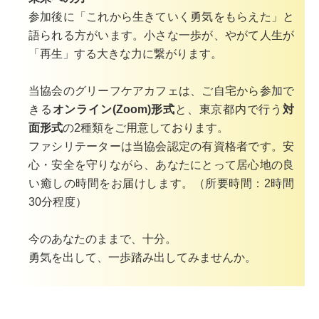
参加後に「これから生きていく勇気をもらえた」と
語られる方がいます。小さな一歩が、やがて人生が
「再生」する大きな力に繋がります。
当協会のグリーフケアカフェは、
ご自宅から参加で
きる
オンライン(Zoom)形式
と、東京都内で行う
対
面形式
の2種類をご用意しております。
ファシリテーターは当協会認定の有資格者です。安
心・安全を守りながら、あなたにとって
居心地の良
い癒しの時間をお届けします。
（所要時間：
2
時間
30
分程度）
今のあなたのままで、十分。
勇気を出して、一歩踏み出してみませんか。