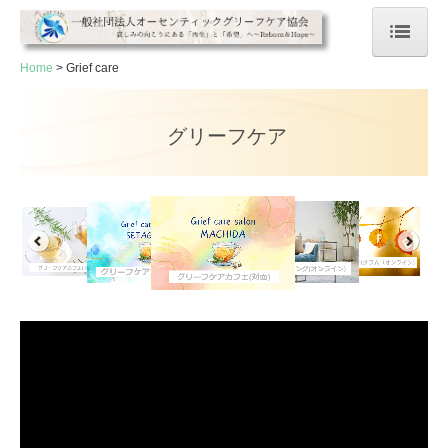
Home
Grief care
Home
Grief care
グリーフケア
グリーフケアカフェ
天国へつながるポスト
個別カウンセリング
生きづらさカフェ
心の再生プログラム
School
資格の魅力・選ばれる理由