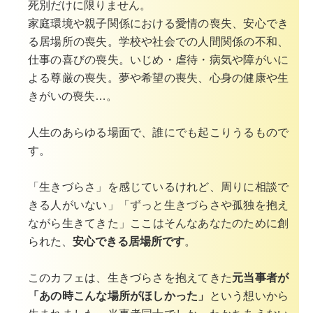
死別だけに限りません。
家庭環境や親子関係における愛情の喪失、安心でき
る居場所の喪失。学校や社会での人間関係の不和、
仕事の喜びの喪失。いじめ・虐待・病気や障がいに
よる尊厳の喪失。夢や希望の喪失、心身の健康や生
きがいの喪失…。
人生のあらゆる場面で、誰にでも起こりうるもので
す。
「生きづらさ」を感じているけれど、周りに相談で
きる人がいない」「ずっと生きづらさや孤独を抱え
ながら生きてきた」
ここはそんなあなたのために創
られた、
安心できる居場所です
。
このカフェは、生きづらさを抱えてきた
元当事者が
「あの時こんな場所がほしかった」
という想いから