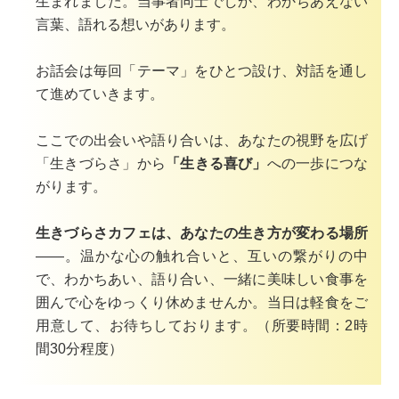
生まれました。当事者同士でしか、わかちあえない
言葉、語れる想いがあります。
お話会は毎回「テーマ」をひとつ設け、対話を通し
て進めていきます。
ここでの出会いや語り合いは、あなたの視野を広げ
「生きづらさ」から
「生きる喜び」
への一歩につな
がります。
生きづらさカフェは、あなたの生き方が変わる場所
――。
温かな心の触れ合いと、互いの繋がりの中
で、わかちあい、語り合い、一緒に美味しい食事を
囲んで心をゆっくり休めませんか。
当日は軽食をご
用意して、お待ちしております。
（所要時間：
2
時
間
30
分程度）