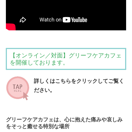
【初級】グリーフケアワーカー養成講座
【中級】グリーフケアマイスター養成講座
【上級】グリーフケアメンター養成講座
受講生の感想
【オンライン／対面】グリーフケアカフェ
よくあるご質問
を開催しております。
About us
詳しくはこちらをクリックしてご覧く
アンバサダー
ださい。
研修/講演/取材
運営協力金のお願い
グリーフケアカフェは、
心に抱えた痛みや哀しみ
遺贈寄付の資料請求
をそっと癒せる特別な場所